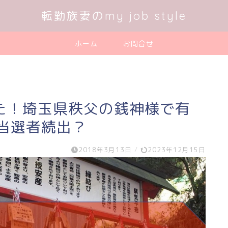
転勤族妻のmy job style
ホーム
お問合せ
た！埼玉県秩父の銭神様で有
当選者続出？
2018年3月13日
/
2023年12月15日