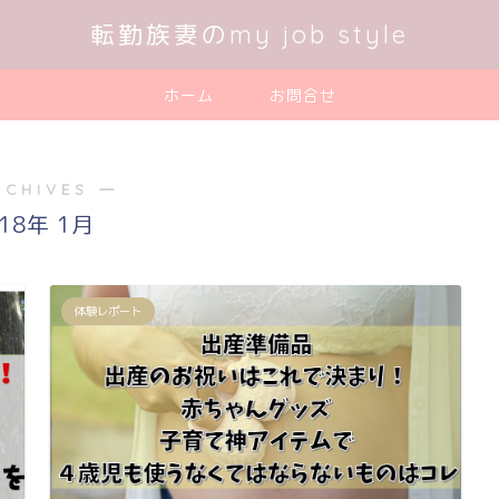
転勤族妻のmy job style
ホーム
お問合せ
RCHIVES ―
018年 1月
体験レポート