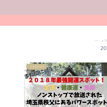
― A
2
ノンストップ